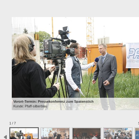
Vorort-Termin: Pressekonferenz zum Spatenstich
Kunde: Pfaff-silberblau
1 / 7